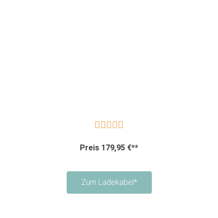





Preis 179,95 €**
Zum Ladekabel*