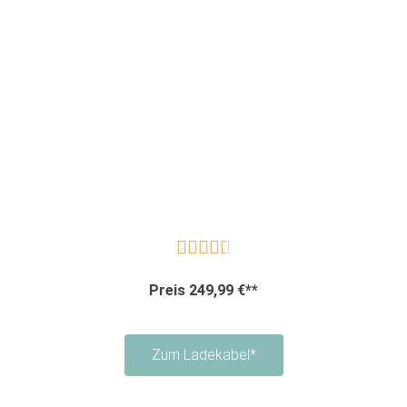





Preis
249,99
€**
Zum Ladekabel*