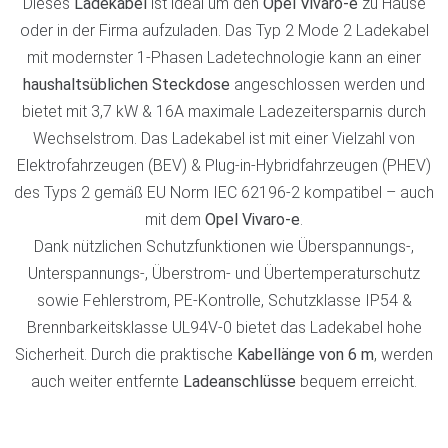
Dieses
Ladekabel
ist ideal um den
Opel Vivaro-e
zu Hause
oder in der Firma aufzuladen. Das Typ 2 Mode 2 Ladekabel
mit modernster 1-Phasen Ladetechnologie kann an einer
haushaltsüblichen Steckdose
angeschlossen werden und
bietet mit 3,7 kW & 16A maximale Ladezeitersparnis durch
Wechselstrom. Das Ladekabel ist mit einer Vielzahl von
Elektrofahrzeugen (BEV) & Plug-in-Hybridfahrzeugen (PHEV)
des Typs 2 gemäß EU Norm IEC 62196-2 kompatibel – auch
mit dem
Opel Vivaro-e
.
Dank nützlichen Schutzfunktionen wie Überspannungs-,
Unterspannungs-, Überstrom- und Übertemperaturschutz
sowie Fehlerstrom, PE-Kontrolle, Schutzklasse IP54 &
Brennbarkeitsklasse UL94V-0 bietet das Ladekabel hohe
Sicherheit. Durch die praktische
Kabellänge von 6 m
, werden
auch weiter entfernte
Ladeanschlüsse
bequem erreicht.