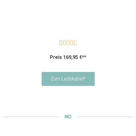





Preis 169,95 €**
Zum Ladekabel*